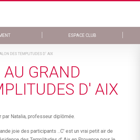
MENT
ESPACE CLUB
LON DES TEMPLITUDES D' AIX
 AU GRAND
PLITUDES D' AIX
r par Natalia, professeur diplômée.
e joie des participants ...C' est un vrai petit air de
 résidence des Templitudes d' Aix en Provence pour le