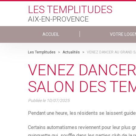
Skip to main content
LES TEMPLITUDES
AIX-EN-PROVENCE
ACCUEIL
VOTRE LOGE
Les Templitudes
>
Actualités
>
VENEZ DANCER AU GRAND SA
VENEZ DANCER
SALON DES TEM
Publiée le
10/07/2025
Pendant une heure, les résidents se laissent guide
Certains automatismes reviennent pour leur plus grand
guinguette qui souffle dans les parties club de la