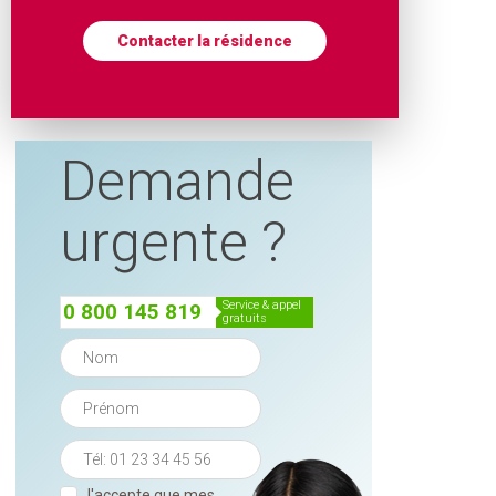
Contacter la résidence
Demande
urgente ?
service & appel
0 800 145 819
gratuits
J'accepte que mes